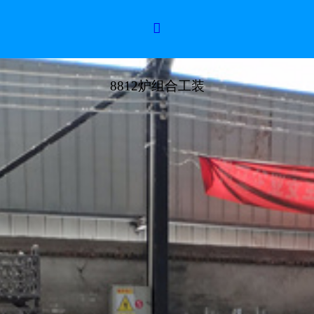

8812炉组合工装