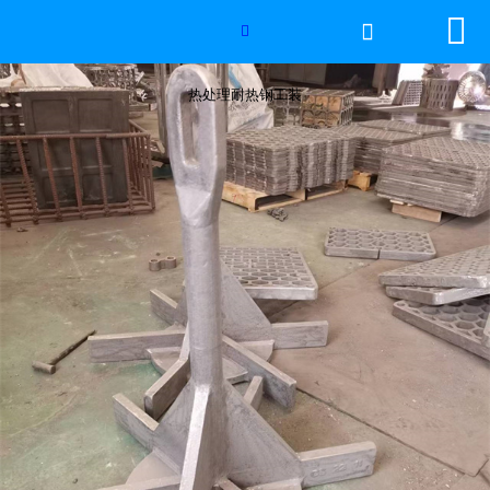


网站首页


2026年国际足联世界杯
热处理耐热钢工装
产品中心
服务优势
新闻资讯
工程案例
厂容厂景
荣誉资质
联系我们