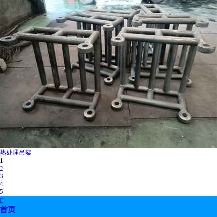
热处理吊架
1
2
3
4
5
6

7
首页
8