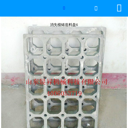


网站首页

消失模铸造料盘6

2026年国际足联世界杯
消失模铸造料盘6
产品中心
服务优势
新闻资讯
工程案例
厂容厂景
荣誉资质
联系我们