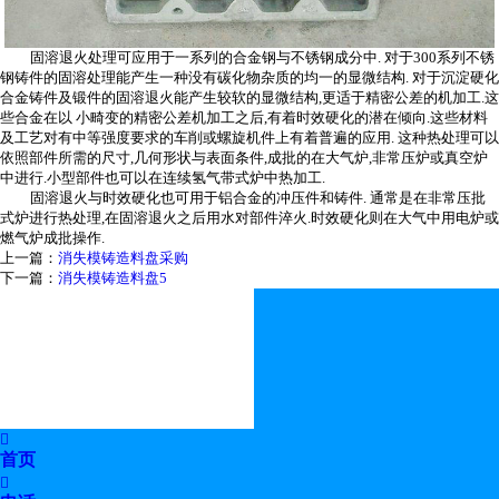
固溶退火处理可应用于一系列的合金钢与不锈钢成分中. 对于300系列不锈
钢铸件的固溶处理能产生一种没有碳化物杂质的均一的显微结构. 对于沉淀硬化
合金铸件及锻件的固溶退火能产生较软的显微结构,更适于精密公差的机加工.这
些合金在以 小畸变的精密公差机加工之后,有着时效硬化的潜在倾向.这些材料
及工艺对有中等强度要求的车削或螺旋机件上有着普遍的应用. 这种热处理可以
依照部件所需的尺寸,几何形状与表面条件,成批的在大气炉,非常压炉或真空炉
中进行.小型部件也可以在连续氢气带式炉中热加工.
固溶退火与时效硬化也可用于铝合金的冲压件和铸件. 通常是在非常压批
式炉进行热处理,在固溶退火之后用水对部件淬火.时效硬化则在大气中用电炉或
燃气炉成批操作.
上一篇：
消失模铸造料盘采购
下一篇：
消失模铸造料盘5

首页
