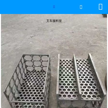


网站首页

叉车腿料筐

2026年国际足联世界杯
叉车腿料筐
产品中心
服务优势
新闻资讯
工程案例
厂容厂景
荣誉资质
联系我们