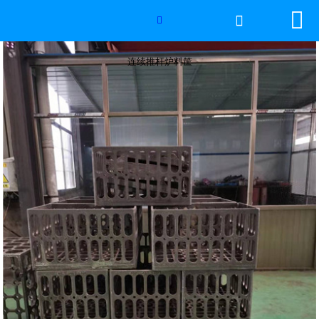


网站首页

连续推杆炉料筐

2026年国际足联世界杯
连续推杆炉料筐
产品中心
服务优势
新闻资讯
工程案例
厂容厂景
荣誉资质
联系我们