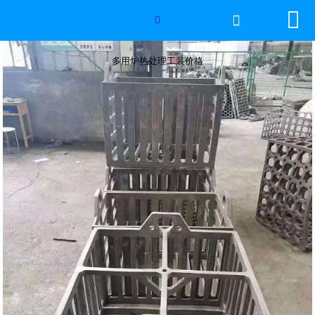


网站首页

多用炉热处理工装价格

2026年国际足联世界杯
多用炉热处理工装价格
产品中心
服务优势
新闻资讯
工程案例
厂容厂景
荣誉资质
联系我们