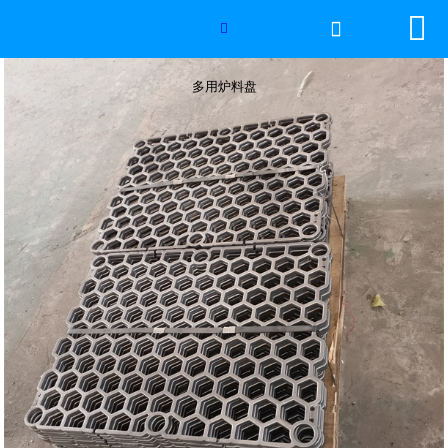


网站首页

多用炉料盘

2026年国际足联世界杯
多用炉料盘
产品中心
服务优势
新闻资讯
工程案例
厂容厂景
荣誉资质
联系我们