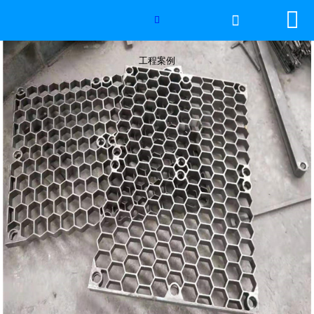


网站首页

工程案例

2026年国际足联世界杯
工程案例
产品中心
服务优势
新闻资讯
工程案例
厂容厂景
荣誉资质
联系我们