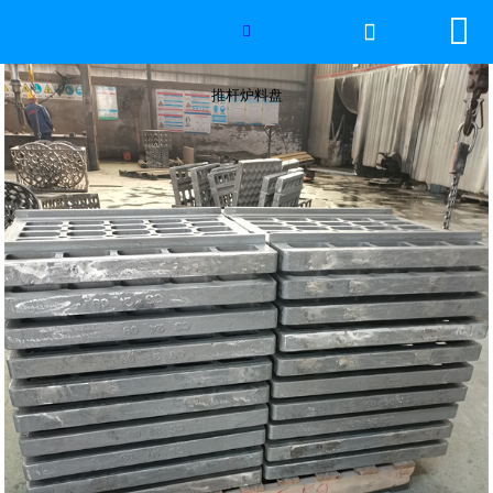


网站首页

推杆炉料盘

2026年国际足联世界杯
推杆炉料盘
产品中心
服务优势
新闻资讯
工程案例
厂容厂景
荣誉资质
联系我们