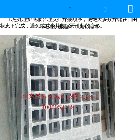


网站首页

热处理炉底板必不可少的关键点

1.热处理炉底板合理安排焊接顺序，使绝大多数焊缝在自由
2026年国际足联世界杯
状态下完成，避免或减少其收缩而引起的变形。
热处理炉底板必不可少的关键点
产品中心
服务优势
新闻资讯
工程案例
厂容厂景
荣誉资质
联系我们