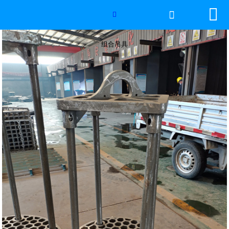


网站首页

组合吊具

2026年国际足联世界杯
组合吊具
产品中心
服务优势
新闻资讯
工程案例
厂容厂景
荣誉资质
联系我们