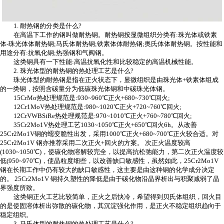
1. 耐热钢的分类是什么?
在高温下工作的钢叫做耐热钢。耐热钢按显微组织分类有:珠光体或铁素
体-珠光体体耐热钢;马氏体耐热钢;铁素体体耐热钢;奥氏体体耐热钢。按性能和
用途分有:抗氧化钢;热强钢和气阀钢。
这类钢具有一下性能:高温抗氧化性和比较稳定的高温机械性能。
2. 珠光体型的耐热钢的热处理工艺是什么?
珠光体型的耐热钢是指在正火状态下，显微组织是由珠光体+铁素体组成
的一类钢，按照含碳量分为低碳珠光体钢和中碳珠光体钢。
15CrMo热处理规范是:930~960℃正火+680~730℃回火;
12Cr1MoV热处理规范是:980~1020℃正火+720~760℃回火;
12CrVWBSiRe热处理规范是:970~1010℃正火+760~780℃回火;
35Cr2Mo1V热处理工艺1030~1050℃正火+650℃回火6h。从改善
25Cr2Mo1V钢的蠕变脆性出发，采用1000℃正火+680~700℃正火较合适。对
25Cr2Mo1V 钢亦推荐采用二次正火+回火的方案。 次正火温度较高
(1030~1050℃)，使碳化物溶解较完全，以提高抗松弛能力，第二次正火温度较
低(950~970℃)，使晶粒度细些，以改善缺口敏感性，虽然如此，25Cr2Mo1V
钢在长期工作中仍有较大的缺口敏感性，这主要是由这种钢的化学成分决定
的。 25Cr2Mo1V 钢持久塑性的降低是由于碳化物沿晶界析出与积聚减弱了晶
界强度所致。
这类钢正火工艺比较简单，正火之后快冷，希望得到贝氏体组织，回火目
的是使固溶体析出弥散的碳化物，其沉淀强化作用，是正火不稳定组织趋向于
稳定组织。
3. 马氏体型的耐热钢的热处理工艺是什么?