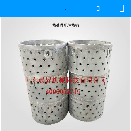


网站首页

热处理配件热销

2026年国际足联世界杯
热处理配件热销
产品中心
服务优势
新闻资讯
工程案例
厂容厂景
荣誉资质
联系我们