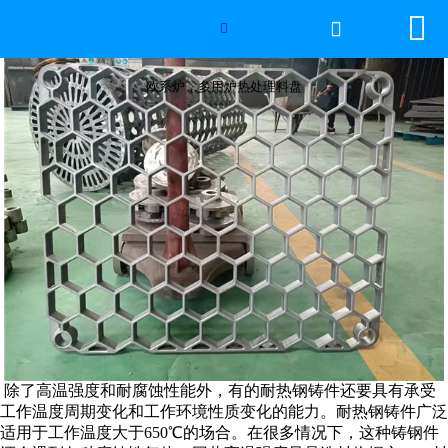


网站首页

欧系炉，多用炉热处理料盘

2026年国际足联世界杯
欧系炉，多用炉热处理料盘
产品中心
服务优势
新闻资讯
工程案例
厂容厂景
荣誉资质
除了高温强度和耐腐蚀性能外，有的耐热钢铸件还要具有承受
工作温度周期变化和工作环境性质变化的能力。耐热钢铸件广泛
联系我们
适用于工作温度大于650℃的场合。在很多情况下，这种铸钢件