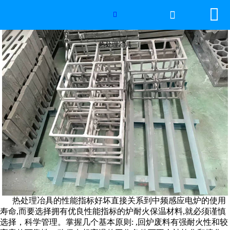


网站首页

热处理冶具

2026年国际足联世界杯
热处理冶具
产品中心
服务优势
新闻资讯
工程案例
厂容厂景
荣誉资质
热处理冶具的性能指标好坏直接关系到中频感应电炉的使用
寿命,而要选择拥有优良性能指标的炉耐火保温材料,就必
须谨慎
联系我们
选择，科学管理。掌握几个基本原则: ,回炉废料有强耐火性和较