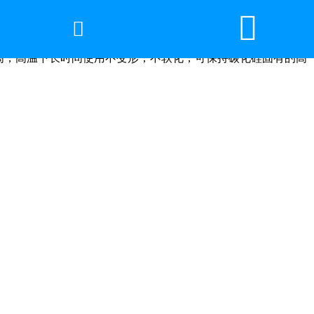


网站首页

2026年国际足联世界杯
高，高温下长时间使用不变形，不软化，可保持碳化硅固有的高
产品中心
服务优势
新闻资讯
工程案例
厂容厂景
荣誉资质
联系我们