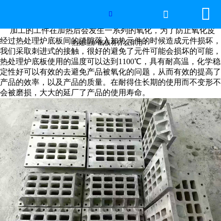


网站首页

热处理炉底板有什么作用？

加工的工件在加热后会发生一系列的氧化，为了防止氧化皮
2026年国际足联世界杯
经过热处理炉底板间的缝隙落入加热元件的时候造成元件损坏，
热处理炉底板有什么作用？
我们采取刺进式的接触，很好的避免了元件可能会损坏的可能，
热处理炉底板
使用的温度可以达到1100℃，具有耐高温，化学稳
产品中心
定性好可以有效的去避免产品被氧化的问题，从而有效的提高了
产品的效率，以及产品的质量。在耐得住长期的使用而不变形不
服务优势
会被磨损，大大的延厂了产品的使用寿命。
新闻资讯
工程案例
厂容厂景
荣誉资质
联系我们