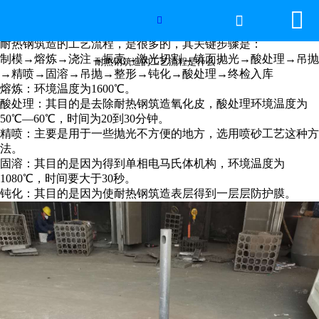


网站首页

耐热钢筑造的工艺流程是什么？

耐热钢筑造的工艺流程，是很多的，其关键步骤是：
2026年国际足联世界杯
制模→熔炼→浇注→振壳→激光切割→镜面抛光→酸处理→吊抛
耐热钢筑造的工艺流程是什么？
→精喷→固溶→吊抛→整形→钝化→酸处理→终检入库
熔炼：环境温度为1600℃。
产品中心
酸处理：其目的是去除耐热钢筑造氧化皮，酸处理环境温度为
50℃—60℃，时间为20到30分钟。
服务优势
精喷：主要是用于一些抛光不方便的地方，选用喷砂工艺这种方
法。
新闻资讯
固溶：其目的是因为得到单相电马氏体机构，环境温度为
1080℃，时间要大于30秒。
钝化：其目的是因为使耐热钢筑造表层得到一层层防护膜。
工程案例
厂容厂景
荣誉资质
联系我们