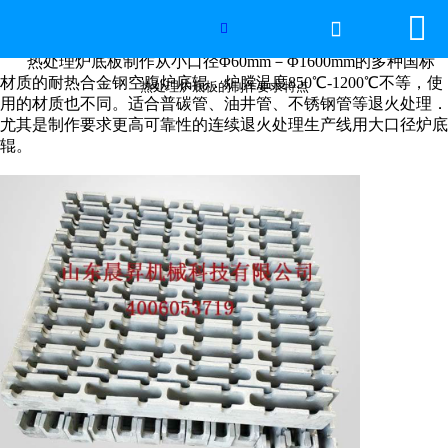


网站首页

热处理炉底板的制作要求特点

热处理炉底板制作从小口径Φ60mm－Φ1600mm的多种国标
2026年国际足联世界杯
材质的耐热合金钢空腹炉底辊．炉膛温度850℃-1200℃不等，使
热处理炉底板的制作要求特点
用的材质也不同。适合普碳管、油井管、不锈钢管等退火处理．
尤其是制作要求更高可靠性的连续退火处理生产线用大口径炉底
产品中心
辊。
服务优势
新闻资讯
工程案例
厂容厂景
荣誉资质
联系我们