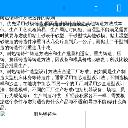


网站首页

耐热钢铸件选择要遵循哪些原则？

耐热钢铸件方法选择的原则：
2026年国际足联世界杯
1、优先采用砂模铸造,原因是砂模铸造较之其他铸造方法成本
耐热钢铸件选择要遵循哪些原则？
低、生产工艺流程简易、生产周期时间短。当湿型不能满足需要
时就要考虑使用粘土砂表干砂型、干砂型或其他砂模。黏土湿型
产品中心
砂锻造的铸造件净重可从几公斤直到几十公斤，而黏土半干型制
造的铸造件可重达几十吨。
服务优势
2、耐热钢铸件铸造方法应和生产批量相适应。重力铸造、压
铸、挤压铸造等铸造方法，因设备和模具价格比较贵，所以比较
新闻资讯
适合批量生产。
3、耐热钢铸件造型设计方法应合适工厂标准。例如同是生产制
造大型机床床身等铸造件，通常采用组芯造型设计法，不制造模
工程案例
样和沙盒，在地坑中组芯;而另一个的工厂则采用沙盒造型设计
法，制造模样。不同的工厂生产标准(包括机器设备、场地、员
厂容厂景
工行为规范等)、生产制造习惯、所经验积累各不一样，需要根
据这个条件考虑到适合做什么产品与不适宜(导致不能)做什么商
品。
荣誉资质
联系我们