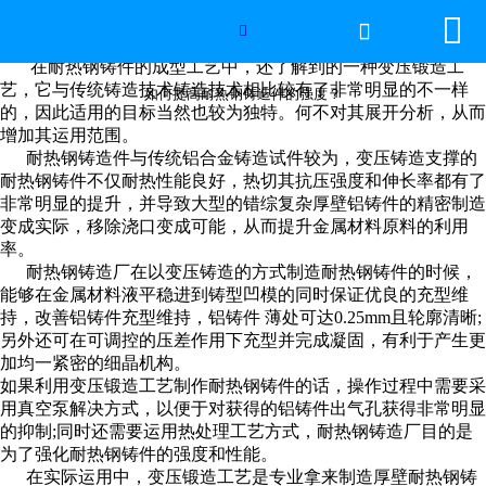


网站首页

如何提高耐热钢铸造件的强度？

在耐热钢铸件的成型工艺中，还了解到的一种变压锻造工
2026年国际足联世界杯
艺，它与传统铸造技术铸造技术相比较有了非常明显的不一样
如何提高耐热钢铸造件的强度？
的，因此适用的目标当然也较为独特。何不对其展开分析，从而
增加其运用范围。
产品中心
耐热钢铸造件与传统铝合金铸造试件较为，变压铸造支撑的
耐热钢铸件不仅耐热性能良好，热切其抗压强度和伸长率都有了
服务优势
非常明显的提升，并导致大型的错综复杂厚壁铝铸件的精密制造
变成实际，移除浇口变成可能，从而提升金属材料原料的利用
新闻资讯
率。
耐热钢铸造厂在以变压铸造的方式制造耐热钢铸件的时候，
能够在金属材料液平稳进到铸型凹模的同时保证优良的充型维
工程案例
持，改善铝铸件充型维持，铝铸件 薄处可达0.25mm且轮廓清晰;
另外还可在可调控的压差作用下充型并完成凝固，有利于产生更
厂容厂景
加均一紧密的细晶机构。
如果利用变压锻造工艺制作耐热钢铸件的话，操作过程中需要采
用真空泵解决方式，以便于对获得的铝铸件出气孔获得非常明显
荣誉资质
的抑制;同时还需要运用热处理工艺方式，耐热钢铸造厂目的是
为了强化耐热钢铸件的强度和性能。
联系我们
在实际运用中，变压锻造工艺是专业拿来制造厚壁耐热钢铸