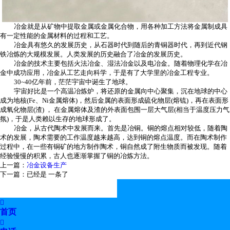
冶金就是从矿物中提取金属或金属化合物，用各种加工方法将金属制成具
有一定性能的金属材料的过程和工艺。
冶金具有悠久的发展历史，从石器时代到随后的青铜器时代，再到近代钢
铁冶炼的大规模发展。人类发展的历史融合了冶金的发展历史。
冶金的技术主要包括火法冶金、湿法冶金以及电冶金。随着物理化学在冶
金中成功应用，冶金从工艺走向科学，于是有了大学里的冶金工程专业。
30~40亿年前，茫茫宇宙中诞生了地球。
宇宙好比是一个高温冶炼炉，将还原的金属向中心聚集，沉在地球的中心
成为地核(Fe、Ni金属熔体)，然后金属的表面形成硫化物层(熔锍)，再在表面形
成氧化物层(渣) ， 在金属熔体及渣的外表面包围一层大气层(相当于温度压力气
氛)，于是人类赖以生存的地球形成了。
冶金，从古代陶术中发展而来。首先是冶铜。铜的熔点相对较低，随着陶
术的发展，陶术需要的工作温度越来越高，达到铜的熔点温度。而在陶术制作
过程中，在一些有铜矿的地方制作陶术，铜自然成了附生物质而被发现。随着
经验慢慢的积累，古人也逐渐掌握了铜的冶炼方法。
上一篇：
冶金设备生产
下一篇：已经是 一条了

首页
