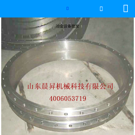


网站首页

冶金设备批发

2026年国际足联世界杯
冶金设备批发
产品中心
服务优势
新闻资讯
工程案例
厂容厂景
荣誉资质
联系我们