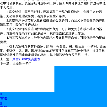
程中转动的装置。真空系统可连接到工件，使工件内部的压力在钎焊过程中低
于大气压。
1.真空钎焊，因不用钎剂，显著提高了产品的抗腐蚀性，免除了各种污
染，无公害的处理设备费，有好的安全生产条件;
2.真空钎焊不仅节省大量价格昂贵的金属钎剂，而且又不需要复杂的焊剂
清洗工序，降低了生产成本;
3.真空钎焊钎料的湿润性和流动性良好，可以焊更复杂和狭小通道的器
件，真空钎焊提高了产品的成品率，获得坚固的清洁的工作面;
4.与其它方法相比，炉子的内部结构及夹具等寿命长，可降低炉子的维修
费用;
5.适于真空钎焊的材料很多，如:铝、铝合金、铜、铜合金，不锈钢、合金
钢、低碳钢、钛、镍、因康镍(Inconei)等都可以在真空电炉中钎焊，设计者根
据钎焊器件的用途确定所需的材料，其中铝和铝合金应用得 广泛。
上一篇：
真空钎焊炉夹具批发
下一篇：已经是 一条了

首页
