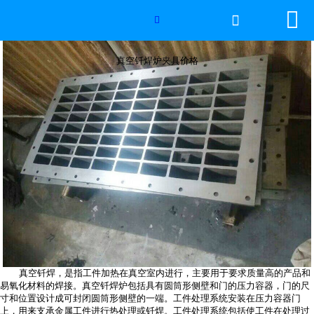


网站首页

真空钎焊炉夹具价格

2026年国际足联世界杯
真空钎焊炉夹具价格
产品中心
服务优势
新闻资讯
工程案例
厂容厂景
荣誉资质
真空钎焊，是指工件加热在真空室内进行，主要用于要求质量高的产品和
易氧化材料的焊接。真空钎焊炉包括具有圆筒形侧壁和门的压力容器，门的尺
寸和位置设计成可封闭圆筒形侧壁的一端。工件处理系统安装在压力容器门
联系我们
上，用来支承金属工件进行热处理或钎焊。工件处理系统包括使工件在处理过