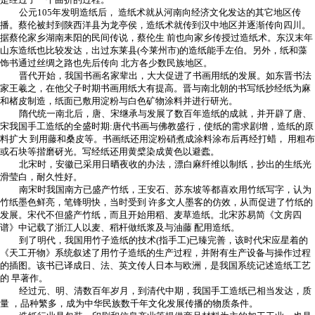
公元105年发明造纸后， 造纸术就从河南向经济文化发达的其它地区传
播。蔡伦被封到陕西洋县为龙亭侯，造纸术就传到汉中地区并逐渐传向四川。
据蔡伦家乡湖南耒阳的民间传说，蔡伦生 前也向家乡传授过造纸术。东汉末年
山东造纸也比较发达，出过东莱县(今莱州市)的造纸能手左伯。另外，纸和藻
饰书通过丝绸之路也先后传向 北方各少数民族地区。
晋代开始，我国书画名家辈出，大大促进了书画用纸的发展。如东晋书法
家王羲之，在他父子时期书画用纸大有提高。晋与南北朝的书写纸抄经纸为麻
和楮皮制造，纸面已敷用淀粉与白色矿物涂料并进行研光。
隋代统一南北后，唐、宋继承与发展了数百年造纸的成就，并开辟了唐、
宋我国手工造纸的全盛时期:唐代书画与佛教盛行，使纸的需求剧增，造纸的原
料扩大 到用藤和桑皮等。书画纸还用淀粉硝煮成涂料涂布后再经打蜡， 用粗布
或石块等揩磨砑光。写经纸还用黄檗染成黄色以避蠹。
北宋时，安徽已采用日晒夜收的办法，漂白麻纤维以制纸，抄出的生纸光
滑莹白，耐久性好。
南宋时我国南方已盛产竹纸，王安石、苏东坡等都喜欢用竹纸写字，认为
竹纸墨色鲜亮，笔锋明快，当时受到 许多文人墨客的仿效，从而促进了竹纸的
发展。宋代不但盛产竹纸，而且开始用稻、麦草造纸。北宋苏易简《文房四
谱》中记载了浙江人以麦、稻杆做纸浆及与油藤 配用造纸。
到了明代，我国用竹子造纸的技术(指手工)已臻完善，该时代宋应星着的
《天工开物》系统叙述了用竹子造纸的生产过程，并附有生产设备与操作过程
的插图。该书已译成日、法、英文传人日本与欧洲，是我国系统记述造纸工艺
的 早著作。
经过元、明、清数百年岁月，到清代中期，我国手工造纸已相当发达，质
量 ，品种繁多，成为中华民族数千年文化发展传播的物质条件。