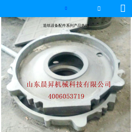


网站首页

造纸设备配件系列产品热销

2026年国际足联世界杯
造纸设备配件系列产品热销
产品中心
服务优势
新闻资讯
工程案例
厂容厂景
荣誉资质
联系我们