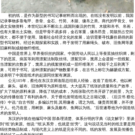
初的纸，是作为新型的书写记事材料而出现的。在纸没有发明以前，我国
记录事物多靠龟甲、兽骨、金石、竹简、木牍、缣帛之类。商代的甲骨文、钟
鼎文实物资料，本世纪以来不断出土;战国到秦汉的竹简、木牍和帛书、帛画，
也有大量出土实物。但是甲骨不易多得，金石笨重，缣帛昂贵，简牍所占空间
很大，都不便于使用。随着社会经济文化的发展，迫切需要寻找廉价易得的新
型书写材料。经过长期探索和实践，终于发明了用麻绳头、破布、旧鱼网等废
旧麻料制成植物纤维纸。
中国是世界上 早养蚕织丝的国家。中国劳动人民以上等蚕茧抽丝织绸，剩
下的恶茧、病茧等则用漂絮法制取丝绵。漂絮完毕，篾席上会遗留一些残絮。
当漂絮的次数多了，篾席上的残絮便积成一层纤维薄片，经晾干之后剥离下
来，可用于书写。这种漂絮的副产物数量不多，在古书上称它为赫蹏或方絮。
这表明了中国造纸术的起源同丝絮有渊源。
公元105年，蔡伦在东汉京师洛阳总结前人经验，改造了造纸术。他以树
皮、麻头、破布、旧渔网等为原料造纸。大大提高了纸张的质量和生产效率，
扩大了纸的原料来源，降低了纸的成本，为纸张取代竹帛开辟了的前景，为文
化的传播创造了有利的条件。关于蔡伦发明造纸见之古籍记载，《后汉书·蔡伦
传》中说:"自古书契，多编以竹筒;其用缣者，谓之为纸。缣贵而简重，并不便
于人。伦乃造意，用树肤、麻头及敝布、鱼网以为纸。"后世遂尊他为中国造纸
术的发明人。
东汉的许慎在他编写中国 部条理清楚、体系分明的字典《说文解字》里谈
到"纸"的来源。他说:"'纸'从系旁，也就是'丝'旁"。这句说话见当时的纸主要是用
绢丝类物品制成，与现代意义上的纸是完全不同的。纸的发明、发展及传播也
是经过了一个曲折的过程。