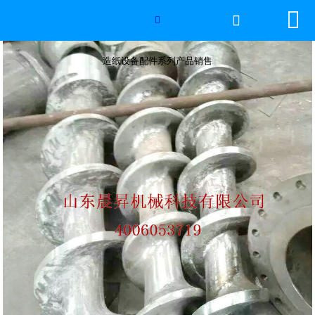


网站首页

造纸设备配件系列产品销售

2026年国际足联世界杯
造纸设备配件系列产品销售
产品中心
服务优势
新闻资讯
工程案例
厂容厂景
荣誉资质
联系我们