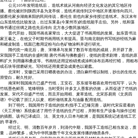
公元105年发明造纸后， 造纸术就从河南向经济文化发达的其它地区传
播。蔡伦被封到陕西洋县为龙亭侯，造纸术就传到汉中地区并逐渐传向四川。
据蔡伦家乡湖南耒阳的民间传说，蔡伦生 前也向家乡传授过造纸术。东汉末年
山东造纸也比较发达，出过东莱县(今莱州市)的造纸能手左伯。另外，纸和藻
饰书通过丝绸之路也先后传向 北方各少数民族地区。
晋代开始，我国书画名家辈出，大大促进了书画用纸的发展。如东晋书法
家王羲之，在他父子时期书画用纸大有提高。晋与南北朝的书写纸抄经纸为麻
和楮皮制造，纸面已敷用淀粉与白色矿物涂料并进行研光。
隋代统一南北后，唐、宋继承与发展了数百年造纸的成就，并开辟了唐、
宋我国手工造纸的全盛时期:唐代书画与佛教盛行，使纸的需求剧增，造纸的原
料扩大 到用藤和桑皮等。书画纸还用淀粉硝煮成涂料涂布后再经打蜡， 用粗布
或石块等揩磨砑光。写经纸还用黄檗染成黄色以避蠹。
北宋时，安徽已采用日晒夜收的办法，漂白麻纤维以制纸，抄出的生纸光
滑莹白，耐久性好。
南宋时我国南方已盛产竹纸，王安石、苏东坡等都喜欢用竹纸写字，认为
竹纸墨色鲜亮，笔锋明快，当时受到 许多文人墨客的仿效，从而促进了竹纸的
发展。宋代不但盛产竹纸，而且开始用稻、麦草造纸。北宋苏易简《文房四
谱》中记载了浙江人以麦、稻杆做纸浆及与油藤 配用造纸。
到了明代，我国用竹子造纸的技术(指手工)已臻完善，该时代宋应星着的
《天工开物》系统叙述了用竹子造纸的生产过程，并附有生产设备与操作过程
的插图。该书已译成日、法、英文传人日本与欧洲，是我国系统记述造纸工艺
的 早著作。
经过元、明、清数百年岁月，到清代中期，我国手工造纸已相当发达，质
量 ，品种繁多，成为中华民族数千年文化发展传播的物质条件。