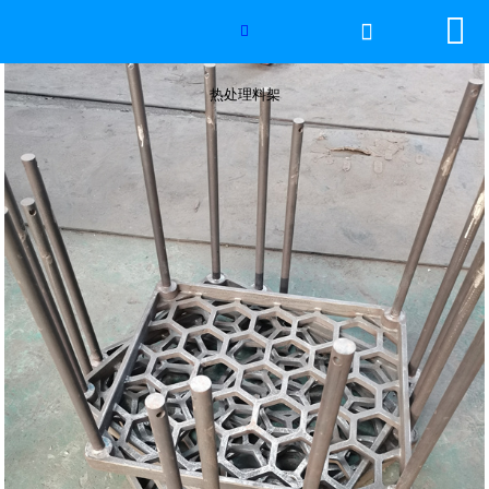


网站首页

热处理料架

2026年国际足联世界杯
热处理料架
产品中心
服务优势
新闻资讯
工程案例
厂容厂景
荣誉资质
联系我们