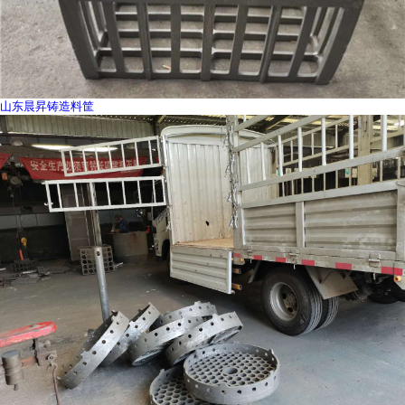
山东晨昇铸造料筐