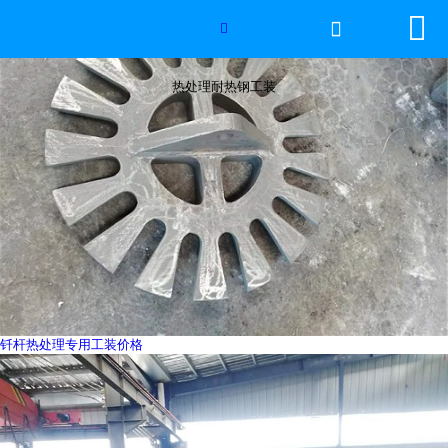


网站首页


2026年国际足联世界杯
热处理耐热钢工装
产品中心
服务优势
新闻资讯
工程案例
厂容厂景
钎杆热处理专用工装价格
荣誉资质
联系我们