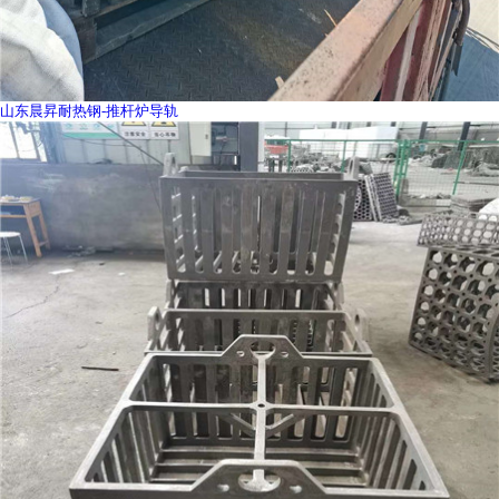
山东晨昇耐热钢-推杆炉导轨