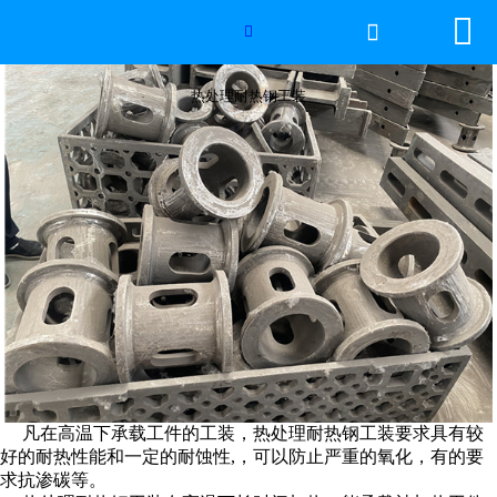


网站首页

热处理耐热钢工装

2026年国际足联世界杯
热处理耐热钢工装
产品中心
服务优势
新闻资讯
工程案例
厂容厂景
荣誉资质
凡在高温下承载工件的工装，热处理耐热钢工装要求具有较
好的耐热性能和一定的耐蚀性,，可以防止严重的氧化，有的要
联系我们
求抗渗碳等。