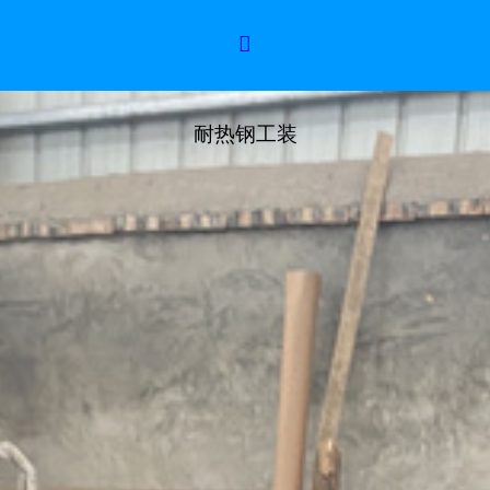

耐热钢工装