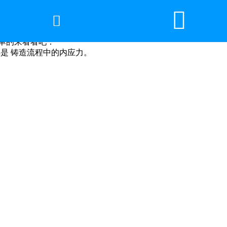


网站首页

2026年国际足联世界杯
单的来看看吧：
是 铸造流程中的内应力。
产品中心
服务优势
新闻资讯
工程案例
厂容厂景
荣誉资质
联系我们