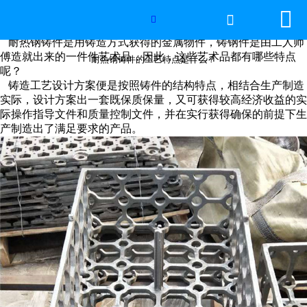


网站首页

耐热钢铸件的工艺特点是什么？

耐热钢铸件是用铸造方式获得的金属物件，铸钢件是由工人师
2026年国际足联世界杯
傅造就出来的一件件艺术品，因此，这些艺术品都有哪些特点
耐热钢铸件的工艺特点是什么？
呢？
铸造工艺设计方案便是按照铸件的结构特点，相结合生产制造
产品中心
实际，设计方案出一套既保质保量，又可获得较高经济收益的实
际操作指导文件和质量控制文件，并在实行获得确保的前提下生
服务优势
产制造出了满足要求的产品。
新闻资讯
工程案例
厂容厂景
荣誉资质
联系我们