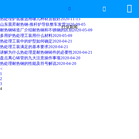


网站首页
热处理炉底板选用什么样的材质比较好
2021-02-06


热处理炉底板炉形的选择
2020-11-21
热处理炉底板选用哪几种材质较好
2020-11-15
2026年国际足联世界杯
山东晨昇耐热钢-推杆炉导轨整车发货
2020-09-05
行业新闻
耐热钢铸造厂介绍耐热钢和不锈钢的区别
2020-05-09
多用炉热处理工装用什么材料
2020-05-09
产品中心
热处理工装中的炉型如何确定
2020-04-21
热处理工装满足的基本要求
2020-04-21
讲解为什么热处理是耐热钢铸件的必要性
2020-04-21
服务优势
盘点离心铸管的九大注意操作事项
2020-04-20
热处理耐热钢的性能及符号解说
2020-04-20
<
新闻资讯
1
2
3
工程案例
4
厂容厂景
荣誉资质
联系我们