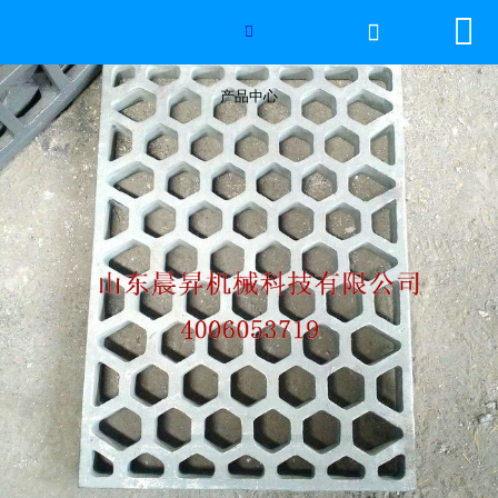


网站首页


2026年国际足联世界杯
产品中心
产品中心
服务优势
新闻资讯
工程案例
厂容厂景
荣誉资质
联系我们