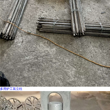
多用炉工装立柱