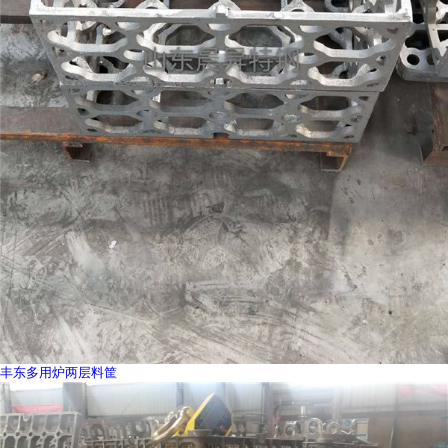
丰东多用炉两层料筐