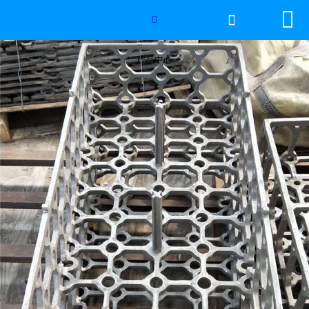


网站首页


2026年国际足联世界杯
产品中心
产品中心
服务优势
新闻资讯
工程案例
厂容厂景
荣誉资质
联系我们