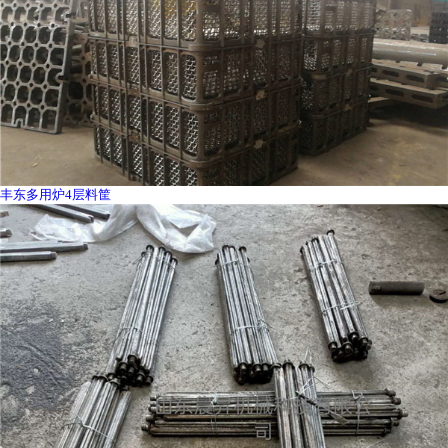
丰东多用炉4层料筐