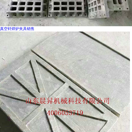
真空钎焊炉夹具销售