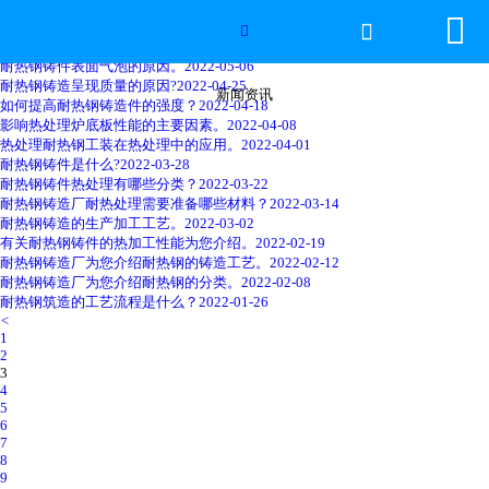


网站首页
耐热钢铸件抗氧化的表示方法。
2022-05-17


热处理炉底板的功能介绍。
2022-05-10
耐热钢铸件表面气泡的原因。
2022-05-06
2026年国际足联世界杯
耐热钢铸造呈现质量的原因?
2022-04-25
新闻资讯
如何提高耐热钢铸造件的强度？
2022-04-18
影响热处理炉底板性能的主要因素。
2022-04-08
产品中心
热处理耐热钢工装在热处理中的应用。
2022-04-01
耐热钢铸件是什么?
2022-03-28
耐热钢铸件热处理有哪些分类？
2022-03-22
服务优势
耐热钢铸造厂耐热处理需要准备哪些材料？
2022-03-14
耐热钢铸造的生产加工工艺。
2022-03-02
有关耐热钢铸件的热加工性能为您介绍。
2022-02-19
新闻资讯
耐热钢铸造厂为您介绍耐热钢的铸造工艺。
2022-02-12
耐热钢铸造厂为您介绍耐热钢的分类。
2022-02-08
耐热钢筑造的工艺流程是什么？
2022-01-26
工程案例
<
1
2
厂容厂景
3
4
5
荣誉资质
6
7
8
联系我们
9