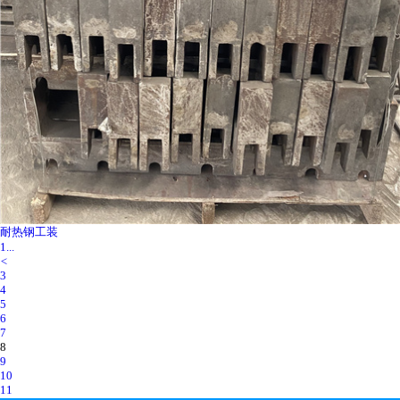
耐热钢工装
1...
<
3
4
5
6
7
8
9
10
11