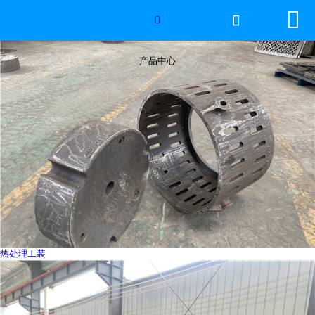


网站首页


2026年国际足联世界杯
产品中心
产品中心
服务优势
新闻资讯
工程案例
厂容厂景
热处理工装
荣誉资质
联系我们